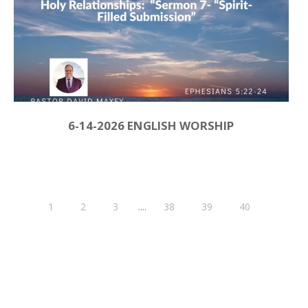
6-14-2026 ENGLISH WORSHIP
....
1
2
3
38
39
40