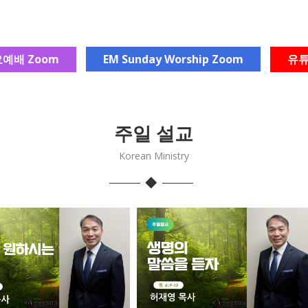
예배 Zoom
EM Sunday Worship Zoom
유튜
주일 설교
Korean Ministry