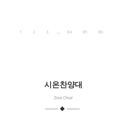
....
1
2
3
84
85
86
시온찬양대
Zion Choir