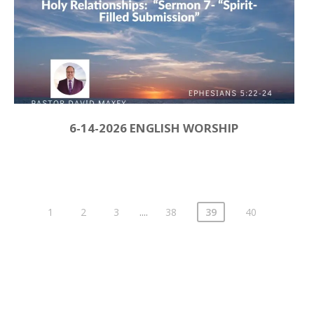
6-14-2026 ENGLISH WORSHIP
....
1
2
3
38
39
40