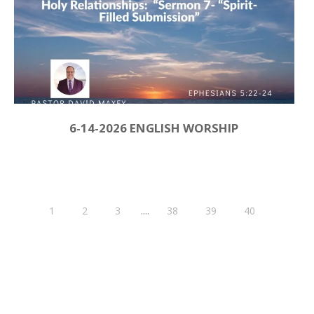
6-14-2026 ENGLISH WORSHIP
....
1
2
3
38
39
40