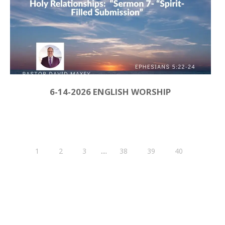
6-14-2026 ENGLISH WORSHIP
....
1
2
3
38
39
40