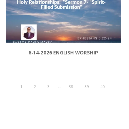
6-14-2026 ENGLISH WORSHIP
....
1
2
3
38
39
40