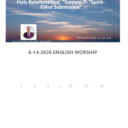
6-14-2026 ENGLISH WORSHIP
....
1
2
3
38
39
40