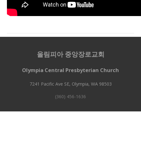
올림피아 중앙장로교회
Olympia Central Presbyterian Church
7241 Pacific Ave SE, Olympia, WA 98503
(360) 456-1636