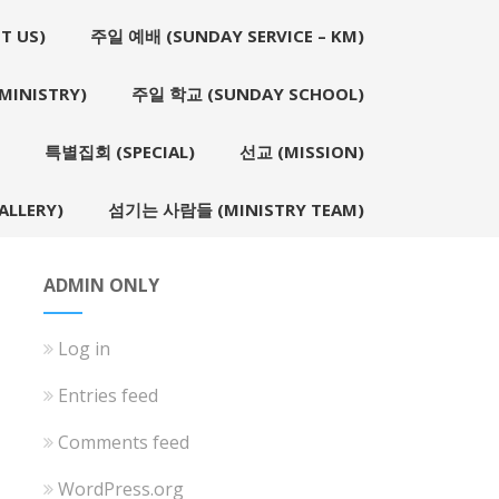
T US)
주일 예배 (SUNDAY SERVICE – KM)
INISTRY)
주일 학교 (SUNDAY SCHOOL)
특별집회 (SPECIAL)
선교 (MISSION)
LLERY)
섬기는 사람들 (MINISTRY TEAM)
ADMIN ONLY
Log in
Entries feed
Comments feed
WordPress.org