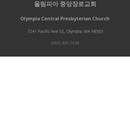
올림피아 중앙장로교회
Olympia Central Presbyterian Church
7241 Pacific Ave SE, Olympia, WA 98503
(360) 456-1636