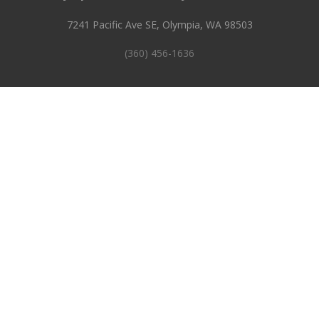
7241 Pacific Ave SE, Olympia, WA 98503
(360) 456-1636