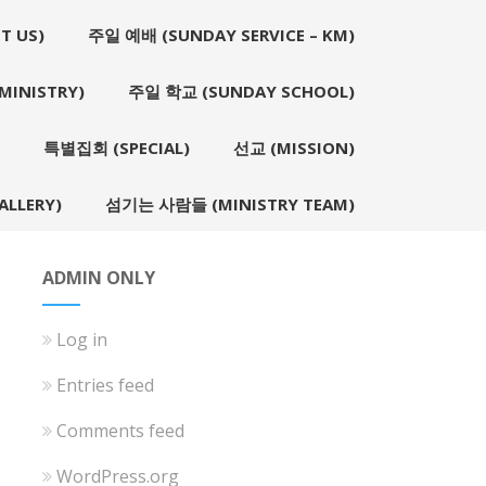
T US)
주일 예배 (SUNDAY SERVICE – KM)
INISTRY)
주일 학교 (SUNDAY SCHOOL)
특별집회 (SPECIAL)
선교 (MISSION)
LLERY)
섬기는 사람들 (MINISTRY TEAM)
ADMIN ONLY
Log in
Entries feed
Comments feed
WordPress.org