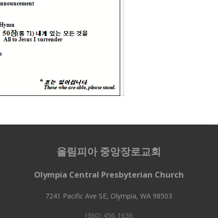
올림피아 중앙장로교회
Olympia Central Presbyterian Church
7241 Pacific Ave SE, Olympia, WA 98503
(360) 456-1636