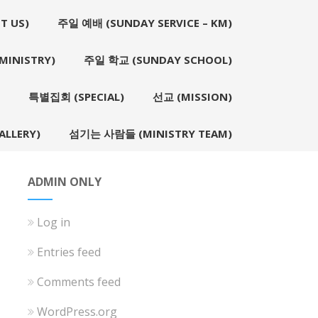
T US)
주일 예배 (SUNDAY SERVICE – KM)
INISTRY)
주일 학교 (SUNDAY SCHOOL)
특별집회 (SPECIAL)
선교 (MISSION)
LLERY)
섬기는 사람들 (MINISTRY TEAM)
ADMIN ONLY
Log in
Entries feed
Comments feed
WordPress.org