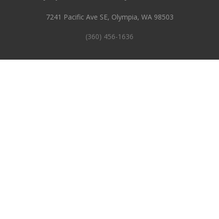
7241 Pacific Ave SE, Olympia, WA 98503
(360) 456-1636