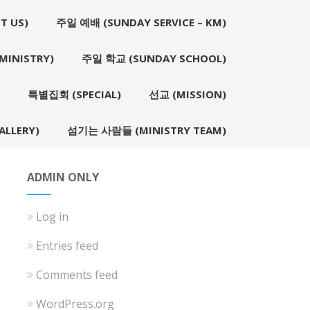
T US)
주일 예배 (SUNDAY SERVICE – KM)
INISTRY)
주일 학교 (SUNDAY SCHOOL)
특별집회 (SPECIAL)
선교 (MISSION)
LLERY)
섬기는 사람들 (MINISTRY TEAM)
ADMIN ONLY
Log in
Entries feed
Comments feed
WordPress.org